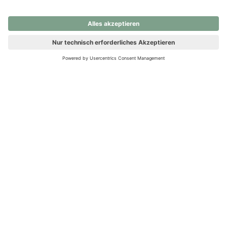
nochmals versuchen.
Ups! Da ist etwas schiefgelaufen. Bitte die Seite neu laden oder
nochmals versuchen.