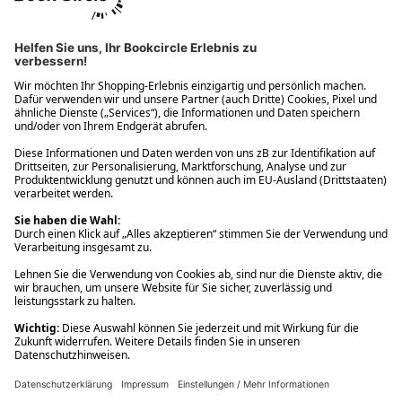
Ups! Da ist etwas schiefgelaufen. Bitte die Seite neu laden oder
nochmals versuchen.
Ups! Da ist etwas schiefgelaufen. Bitte die Seite neu laden oder