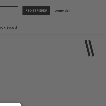
REGISTRIEREN
Anmelden
ook Board