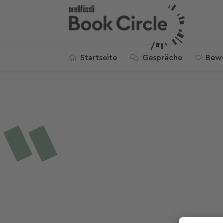
Startseite
Gespräche
Bew