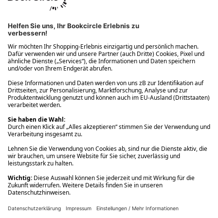
Ups! Da ist etwas schiefgelaufen. Bitte die Seite neu laden oder
nochmals versuchen.
Ups! Da ist etwas schiefgelaufen. Bitte die Seite neu laden oder