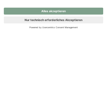
nochmals versuchen.
Ups! Da ist etwas schiefgelaufen. Bitte die Seite neu laden oder
nochmals versuchen.