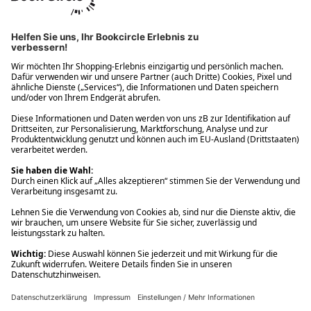
Ups! Da ist etwas schiefgelaufen. Bitte die Seite neu laden oder
nochmals versuchen.
Ups! Da ist etwas schiefgelaufen. Bitte die Seite neu laden oder