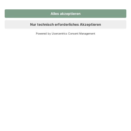
nochmals versuchen.
Ups! Da ist etwas schiefgelaufen. Bitte die Seite neu laden oder
nochmals versuchen.