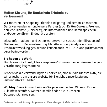
Ups! Da ist etwas schiefgelaufen. Bitte die Seite neu laden oder
nochmals versuchen.
Ups! Da ist etwas schiefgelaufen. Bitte die Seite neu laden oder