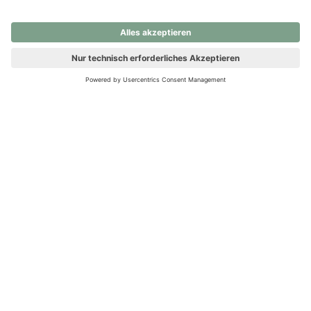
nochmals versuchen.
Ups! Da ist etwas schiefgelaufen. Bitte die Seite neu laden oder
nochmals versuchen.