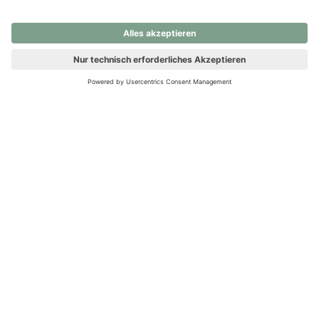
nochmals versuchen.
Ups! Da ist etwas schiefgelaufen. Bitte die Seite neu laden oder
nochmals versuchen.