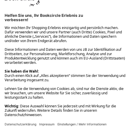
Ups! Da ist etwas schiefgelaufen. Bitte die Seite neu laden oder
nochmals versuchen.
Ups! Da ist etwas schiefgelaufen. Bitte die Seite neu laden oder