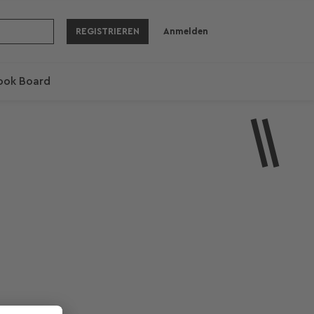
REGISTRIEREN
Anmelden
ook Board