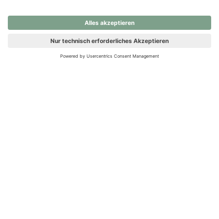
nochmals versuchen.
Ups! Da ist etwas schiefgelaufen. Bitte die Seite neu laden oder
nochmals versuchen.