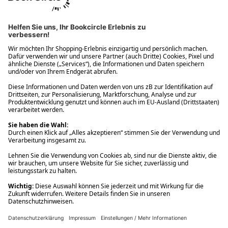
Ups! Da ist etwas schiefgelaufen. Bitte die Seite neu laden oder
nochmals versuchen.
Ups! Da ist etwas schiefgelaufen. Bitte die Seite neu laden oder