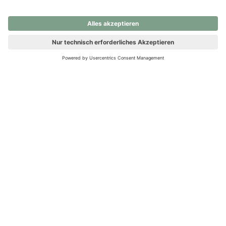
nochmals versuchen.
Ups! Da ist etwas schiefgelaufen. Bitte die Seite neu laden oder
nochmals versuchen.