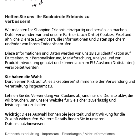
Ups! Da ist etwas schiefgelaufen. Bitte die Seite neu laden oder
nochmals versuchen.
Ups! Da ist etwas schiefgelaufen. Bitte die Seite neu laden oder