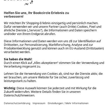
Ups! Da ist etwas schiefgelaufen. Bitte die Seite neu laden oder
nochmals versuchen.
Ups! Da ist etwas schiefgelaufen. Bitte die Seite neu laden oder