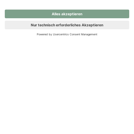
nochmals versuchen.
Ups! Da ist etwas schiefgelaufen. Bitte die Seite neu laden oder
nochmals versuchen.