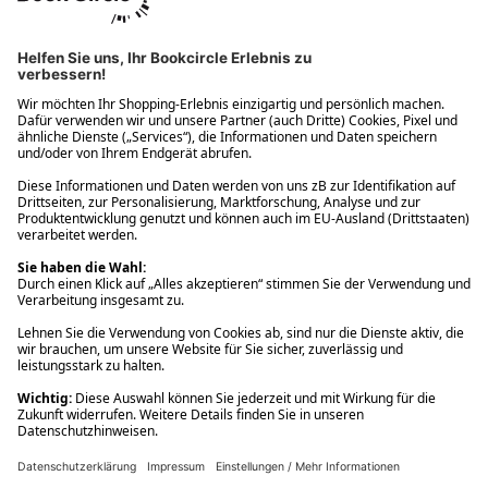
Ups! Da ist etwas schiefgelaufen. Bitte die Seite neu laden oder
nochmals versuchen.
Ups! Da ist etwas schiefgelaufen. Bitte die Seite neu laden oder