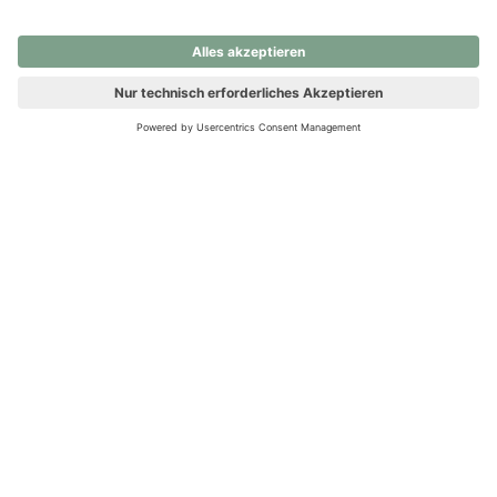
nochmals versuchen.
Ups! Da ist etwas schiefgelaufen. Bitte die Seite neu laden oder
nochmals versuchen.