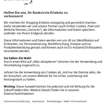
Ups! Da ist etwas schiefgelaufen. Bitte die Seite neu laden oder
nochmals versuchen.
Ups! Da ist etwas schiefgelaufen. Bitte die Seite neu laden oder