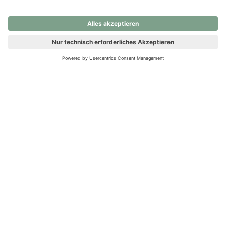
nochmals versuchen.
Ups! Da ist etwas schiefgelaufen. Bitte die Seite neu laden oder
nochmals versuchen.