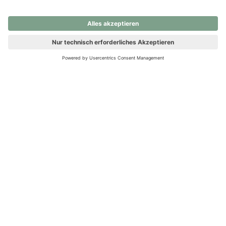
nochmals versuchen.
Ups! Da ist etwas schiefgelaufen. Bitte die Seite neu laden oder
nochmals versuchen.