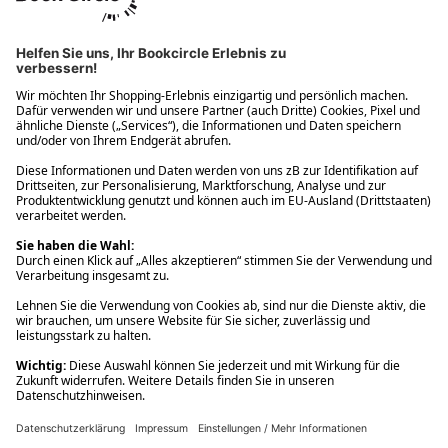
Ups! Da ist etwas schiefgelaufen. Bitte die Seite neu laden oder
nochmals versuchen.
Ups! Da ist etwas schiefgelaufen. Bitte die Seite neu laden oder