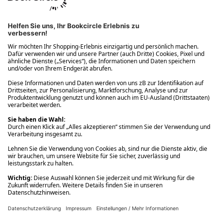
Ups! Da ist etwas schiefgelaufen. Bitte die Seite neu laden oder
nochmals versuchen.
Ups! Da ist etwas schiefgelaufen. Bitte die Seite neu laden oder