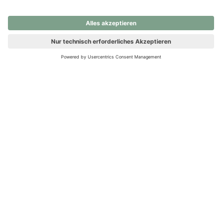
nochmals versuchen.
Ups! Da ist etwas schiefgelaufen. Bitte die Seite neu laden oder
nochmals versuchen.