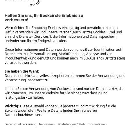
Ups! Da ist etwas schiefgelaufen. Bitte die Seite neu laden oder
nochmals versuchen.
Ups! Da ist etwas schiefgelaufen. Bitte die Seite neu laden oder