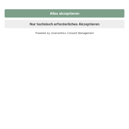
nochmals versuchen.
Ups! Da ist etwas schiefgelaufen. Bitte die Seite neu laden oder
nochmals versuchen.