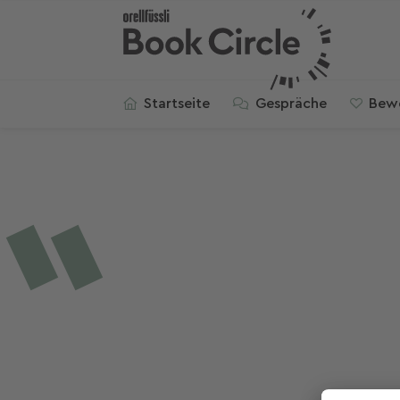
Startseite
Gespräche
Bew