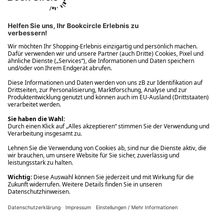
Ups! Da ist etwas schiefgelaufen. Bitte die Seite neu laden oder
nochmals versuchen.
Ups! Da ist etwas schiefgelaufen. Bitte die Seite neu laden oder