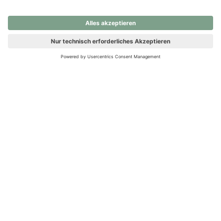
nochmals versuchen.
Ups! Da ist etwas schiefgelaufen. Bitte die Seite neu laden oder
nochmals versuchen.