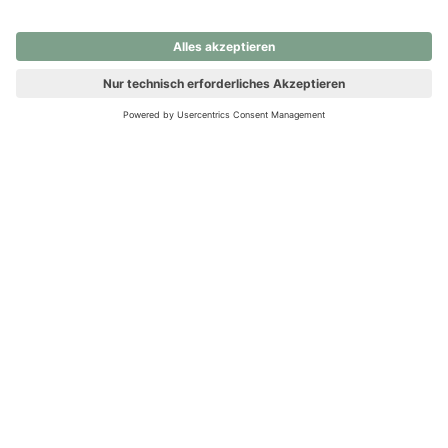
nochmals versuchen.
Ups! Da ist etwas schiefgelaufen. Bitte die Seite neu laden oder
nochmals versuchen.