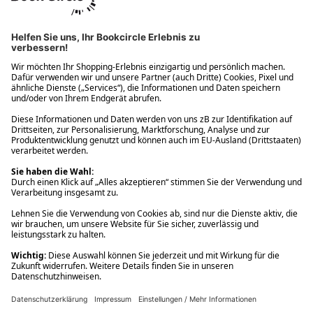
Ups! Da ist etwas schiefgelaufen. Bitte die Seite neu laden oder
nochmals versuchen.
Ups! Da ist etwas schiefgelaufen. Bitte die Seite neu laden oder