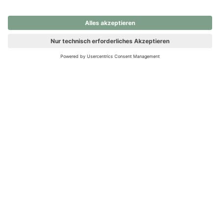
nochmals versuchen.
Ups! Da ist etwas schiefgelaufen. Bitte die Seite neu laden oder
nochmals versuchen.