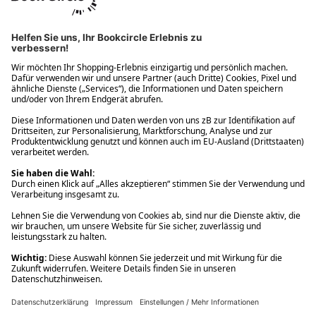
Ups! Da ist etwas schiefgelaufen. Bitte die Seite neu laden oder
nochmals versuchen.
Ups! Da ist etwas schiefgelaufen. Bitte die Seite neu laden oder