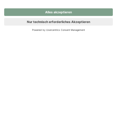
nochmals versuchen.
Ups! Da ist etwas schiefgelaufen. Bitte die Seite neu laden oder
nochmals versuchen.