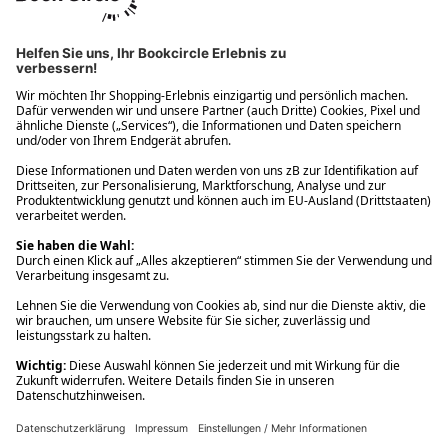
Ups! Da ist etwas schiefgelaufen. Bitte die Seite neu laden oder
nochmals versuchen.
Ups! Da ist etwas schiefgelaufen. Bitte die Seite neu laden oder