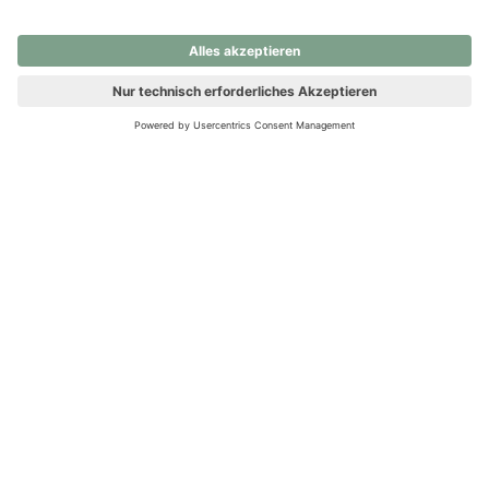
nochmals versuchen.
Ups! Da ist etwas schiefgelaufen. Bitte die Seite neu laden oder
nochmals versuchen.