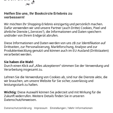
Ups! Da ist etwas schiefgelaufen. Bitte die Seite neu laden oder
nochmals versuchen.
Ups! Da ist etwas schiefgelaufen. Bitte die Seite neu laden oder