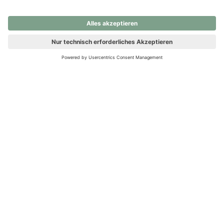
nochmals versuchen.
Ups! Da ist etwas schiefgelaufen. Bitte die Seite neu laden oder
nochmals versuchen.