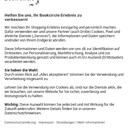
Ups! Da ist etwas schiefgelaufen. Bitte die Seite neu laden oder
nochmals versuchen.
Ups! Da ist etwas schiefgelaufen. Bitte die Seite neu laden oder