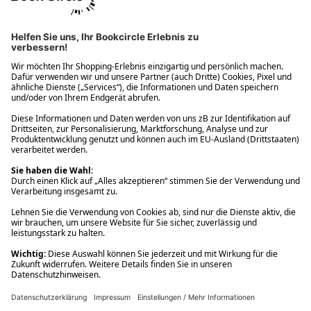
Ups! Da ist etwas schiefgelaufen. Bitte die Seite neu laden oder
nochmals versuchen.
Ups! Da ist etwas schiefgelaufen. Bitte die Seite neu laden oder