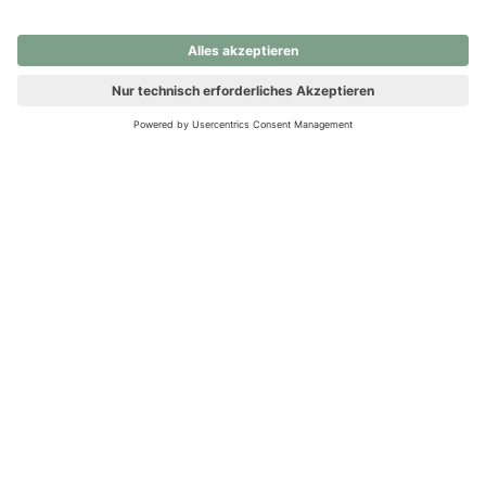
nochmals versuchen.
Ups! Da ist etwas schiefgelaufen. Bitte die Seite neu laden oder
nochmals versuchen.