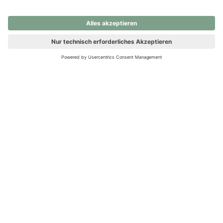
nochmals versuchen.
Ups! Da ist etwas schiefgelaufen. Bitte die Seite neu laden oder
nochmals versuchen.