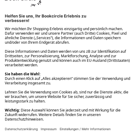
Ups! Da ist etwas schiefgelaufen. Bitte die Seite neu laden oder
nochmals versuchen.
Ups! Da ist etwas schiefgelaufen. Bitte die Seite neu laden oder