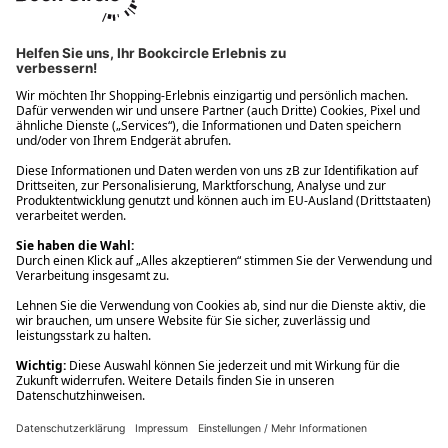
Ups! Da ist etwas schiefgelaufen. Bitte die Seite neu laden oder
nochmals versuchen.
Ups! Da ist etwas schiefgelaufen. Bitte die Seite neu laden oder