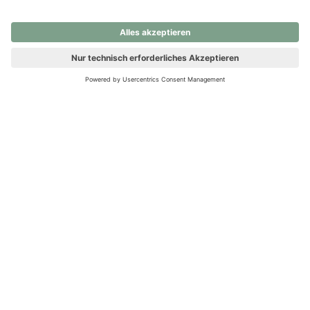
nochmals versuchen.
Ups! Da ist etwas schiefgelaufen. Bitte die Seite neu laden oder
nochmals versuchen.