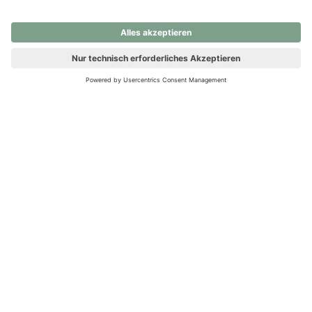
nochmals versuchen.
Ups! Da ist etwas schiefgelaufen. Bitte die Seite neu laden oder
nochmals versuchen.