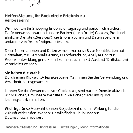
Ups! Da ist etwas schiefgelaufen. Bitte die Seite neu laden oder
nochmals versuchen.
Ups! Da ist etwas schiefgelaufen. Bitte die Seite neu laden oder