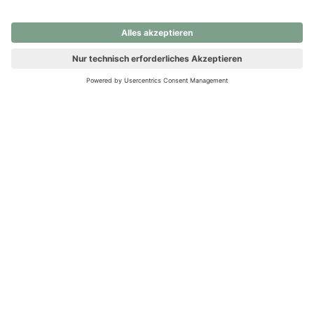
nochmals versuchen.
Ups! Da ist etwas schiefgelaufen. Bitte die Seite neu laden oder
nochmals versuchen.