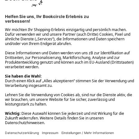
Ups! Da ist etwas schiefgelaufen. Bitte die Seite neu laden oder
nochmals versuchen.
Ups! Da ist etwas schiefgelaufen. Bitte die Seite neu laden oder