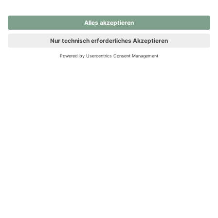
nochmals versuchen.
Ups! Da ist etwas schiefgelaufen. Bitte die Seite neu laden oder
nochmals versuchen.