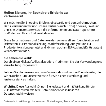
Ups! Da ist etwas schiefgelaufen. Bitte die Seite neu laden oder
nochmals versuchen.
Ups! Da ist etwas schiefgelaufen. Bitte die Seite neu laden oder