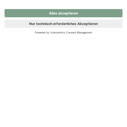
nochmals versuchen.
Ups! Da ist etwas schiefgelaufen. Bitte die Seite neu laden oder
nochmals versuchen.