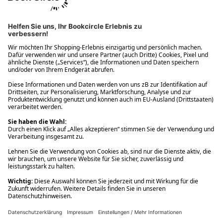
Ups! Da ist etwas schiefgelaufen. Bitte die Seite neu laden oder
nochmals versuchen.
Ups! Da ist etwas schiefgelaufen. Bitte die Seite neu laden oder