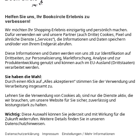
Ups! Da ist etwas schiefgelaufen. Bitte die Seite neu laden oder
nochmals versuchen.
Ups! Da ist etwas schiefgelaufen. Bitte die Seite neu laden oder