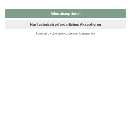
nochmals versuchen.
Ups! Da ist etwas schiefgelaufen. Bitte die Seite neu laden oder
nochmals versuchen.