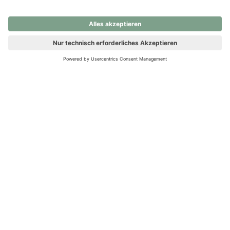
nochmals versuchen.
Ups! Da ist etwas schiefgelaufen. Bitte die Seite neu laden oder
nochmals versuchen.