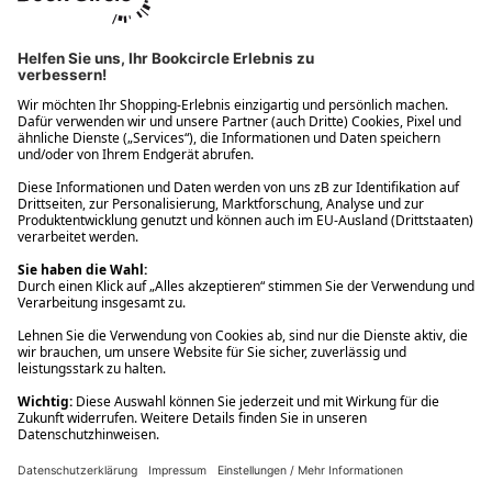
Ups! Da ist etwas schiefgelaufen. Bitte die Seite neu laden oder
nochmals versuchen.
Ups! Da ist etwas schiefgelaufen. Bitte die Seite neu laden oder