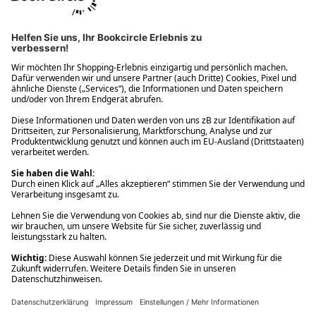
Ups! Da ist etwas schiefgelaufen. Bitte die Seite neu laden oder
nochmals versuchen.
Ups! Da ist etwas schiefgelaufen. Bitte die Seite neu laden oder