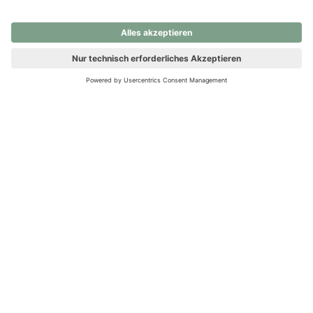
nochmals versuchen.
Ups! Da ist etwas schiefgelaufen. Bitte die Seite neu laden oder
nochmals versuchen.