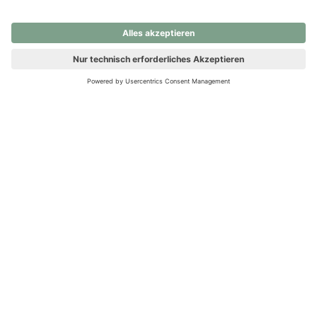
nochmals versuchen.
Ups! Da ist etwas schiefgelaufen. Bitte die Seite neu laden oder
nochmals versuchen.