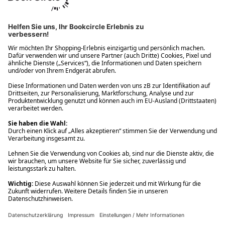
Ups! Da ist etwas schiefgelaufen. Bitte die Seite neu laden oder
nochmals versuchen.
Ups! Da ist etwas schiefgelaufen. Bitte die Seite neu laden oder