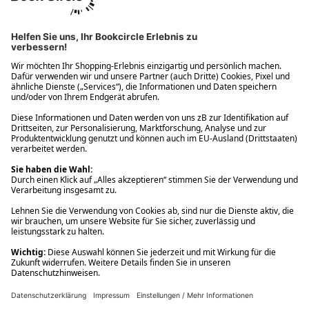
Ups! Da ist etwas schiefgelaufen. Bitte die Seite neu laden oder
nochmals versuchen.
Ups! Da ist etwas schiefgelaufen. Bitte die Seite neu laden oder