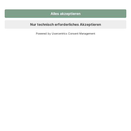
nochmals versuchen.
Ups! Da ist etwas schiefgelaufen. Bitte die Seite neu laden oder
nochmals versuchen.