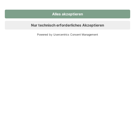
nochmals versuchen.
Ups! Da ist etwas schiefgelaufen. Bitte die Seite neu laden oder
nochmals versuchen.