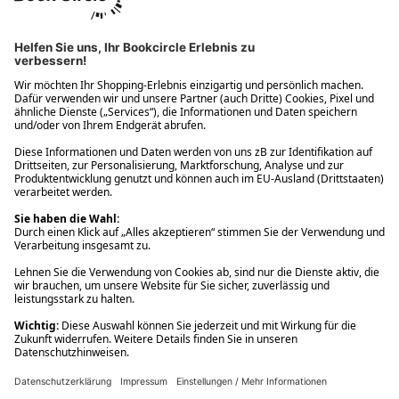
Ups! Da ist etwas schiefgelaufen. Bitte die Seite neu laden oder
nochmals versuchen.
Ups! Da ist etwas schiefgelaufen. Bitte die Seite neu laden oder