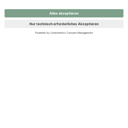
nochmals versuchen.
Ups! Da ist etwas schiefgelaufen. Bitte die Seite neu laden oder
nochmals versuchen.