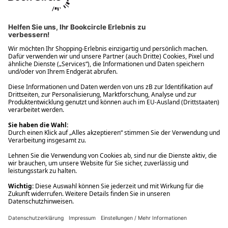
Ups! Da ist etwas schiefgelaufen. Bitte die Seite neu laden oder
nochmals versuchen.
Ups! Da ist etwas schiefgelaufen. Bitte die Seite neu laden oder