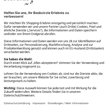
Ups! Da ist etwas schiefgelaufen. Bitte die Seite neu laden oder
nochmals versuchen.
Ups! Da ist etwas schiefgelaufen. Bitte die Seite neu laden oder