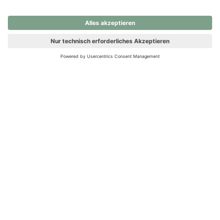
nochmals versuchen.
Ups! Da ist etwas schiefgelaufen. Bitte die Seite neu laden oder
nochmals versuchen.