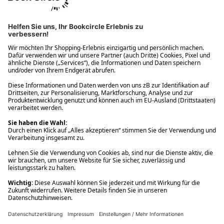
Ups! Da ist etwas schiefgelaufen. Bitte die Seite neu laden oder
nochmals versuchen.
Ups! Da ist etwas schiefgelaufen. Bitte die Seite neu laden oder