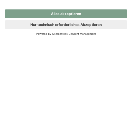
nochmals versuchen.
Ups! Da ist etwas schiefgelaufen. Bitte die Seite neu laden oder
nochmals versuchen.