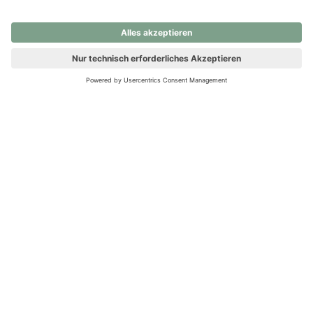
nochmals versuchen.
Ups! Da ist etwas schiefgelaufen. Bitte die Seite neu laden oder
nochmals versuchen.