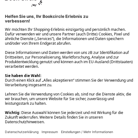
Ups! Da ist etwas schiefgelaufen. Bitte die Seite neu laden oder
nochmals versuchen.
Ups! Da ist etwas schiefgelaufen. Bitte die Seite neu laden oder