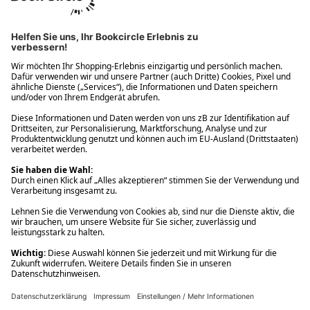
Ups! Da ist etwas schiefgelaufen. Bitte die Seite neu laden oder
nochmals versuchen.
Ups! Da ist etwas schiefgelaufen. Bitte die Seite neu laden oder