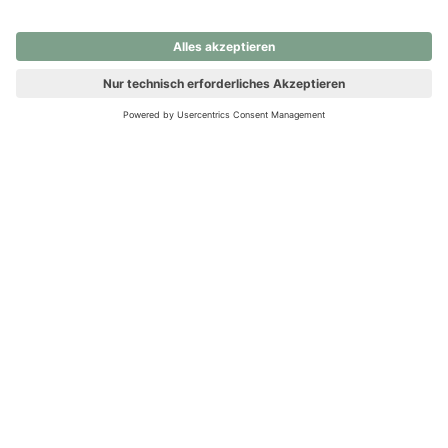
nochmals versuchen.
Ups! Da ist etwas schiefgelaufen. Bitte die Seite neu laden oder
nochmals versuchen.