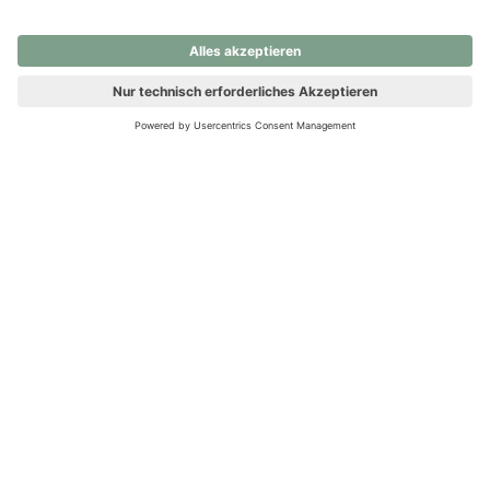
nochmals versuchen.
Ups! Da ist etwas schiefgelaufen. Bitte die Seite neu laden oder
nochmals versuchen.