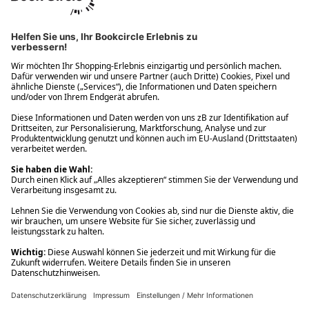
Ups! Da ist etwas schiefgelaufen. Bitte die Seite neu laden oder
nochmals versuchen.
Ups! Da ist etwas schiefgelaufen. Bitte die Seite neu laden oder