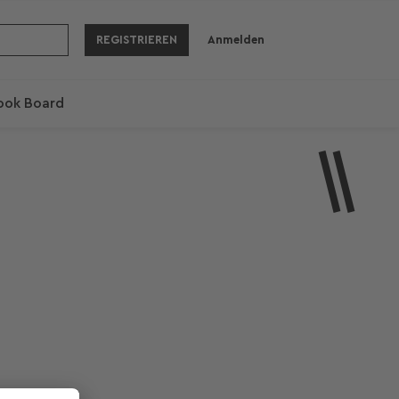
REGISTRIEREN
Anmelden
ook Board