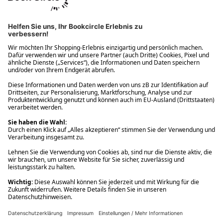
Ups! Da ist etwas schiefgelaufen. Bitte die Seite neu laden oder
nochmals versuchen.
Ups! Da ist etwas schiefgelaufen. Bitte die Seite neu laden oder