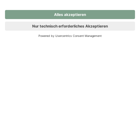
nochmals versuchen.
Ups! Da ist etwas schiefgelaufen. Bitte die Seite neu laden oder
nochmals versuchen.