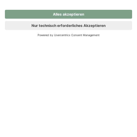
nochmals versuchen.
Ups! Da ist etwas schiefgelaufen. Bitte die Seite neu laden oder
nochmals versuchen.