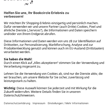
Ups! Da ist etwas schiefgelaufen. Bitte die Seite neu laden oder
nochmals versuchen.
Ups! Da ist etwas schiefgelaufen. Bitte die Seite neu laden oder