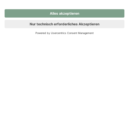
nochmals versuchen.
Ups! Da ist etwas schiefgelaufen. Bitte die Seite neu laden oder
nochmals versuchen.