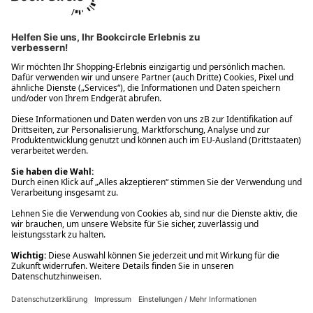
Ups! Da ist etwas schiefgelaufen. Bitte die Seite neu laden oder
nochmals versuchen.
Ups! Da ist etwas schiefgelaufen. Bitte die Seite neu laden oder