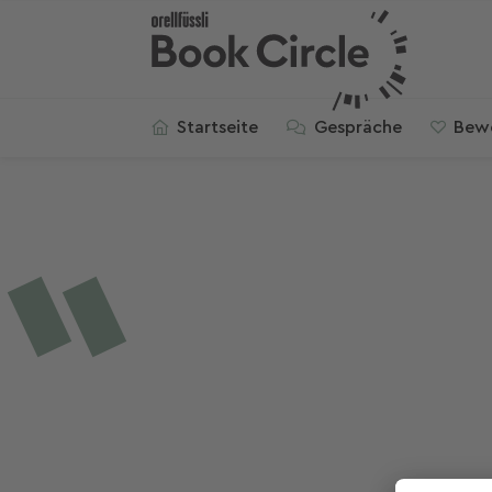
Startseite
Gespräche
Bew