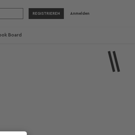
REGISTRIEREN
Anmelden
ook Board