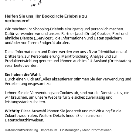
Ups! Da ist etwas schiefgelaufen. Bitte die Seite neu laden oder
nochmals versuchen.
Ups! Da ist etwas schiefgelaufen. Bitte die Seite neu laden oder