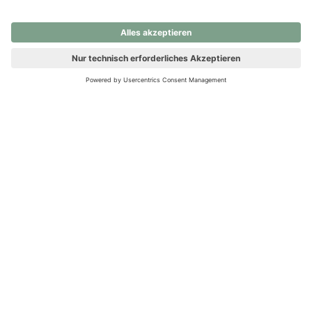
nochmals versuchen.
Ups! Da ist etwas schiefgelaufen. Bitte die Seite neu laden oder
nochmals versuchen.