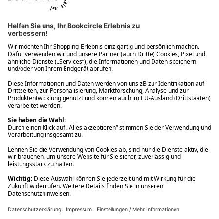
Ups! Da ist etwas schiefgelaufen. Bitte die Seite neu laden oder
nochmals versuchen.
Ups! Da ist etwas schiefgelaufen. Bitte die Seite neu laden oder