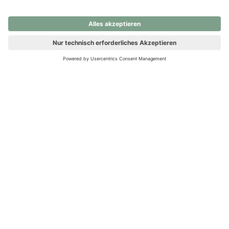
nochmals versuchen.
Ups! Da ist etwas schiefgelaufen. Bitte die Seite neu laden oder
nochmals versuchen.