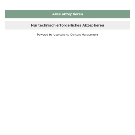
nochmals versuchen.
Ups! Da ist etwas schiefgelaufen. Bitte die Seite neu laden oder
nochmals versuchen.