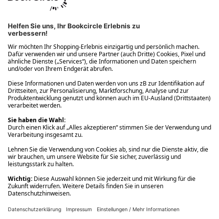
Ups! Da ist etwas schiefgelaufen. Bitte die Seite neu laden oder
nochmals versuchen.
Ups! Da ist etwas schiefgelaufen. Bitte die Seite neu laden oder